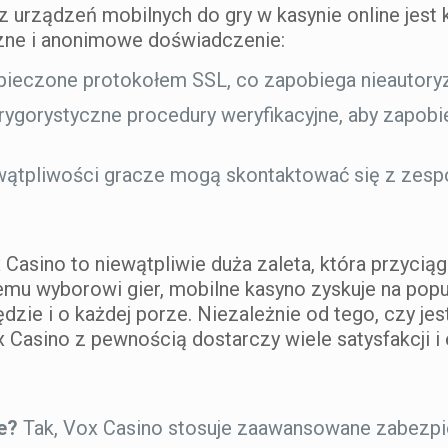
z urządzeń mobilnych do gry w kasynie online jes
zne i anonimowe doświadczenie:
pieczone protokołem SSL, co zapobiega nieautory
rygorystyczne procedury weryfikacyjne, aby zapobi
wątpliwości gracze mogą skontaktować się z zesp
asino to niewątpliwie duża zaleta, która przyciąg
wyborowi gier, mobilne kasyno zyskuje na popular
ędzie i o każdej porze. Niezależnie od tego, czy
x Casino z pewnością dostarczy wiele satysfakcji i 
e?
Tak, Vox Casino stosuje zaawansowane zabezpie