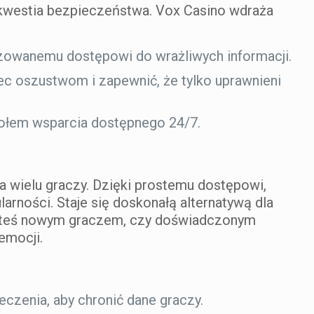
t kwestia bezpieczeństwa. Vox Casino wdraża
zowanemu dostępowi do wrażliwych informacji.
ec oszustwom i zapewnić, że tylko uprawnieni
ołem wsparcia dostępnego 24/7.
a wielu graczy. Dzięki prostemu dostępowi,
ności. Staje się doskonałą alternatywą dla
 jesteś nowym graczem, czy doświadczonym
emocji.
czenia, aby chronić dane graczy.