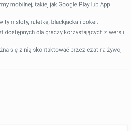
rmy mobilnej, takiej jak Google Play lub App
tym sloty, ruletkę, blackjacka i poker.
st dostępnych dla graczy korzystających z wersji
ożna się z nią skontaktować przez czat na żywo,