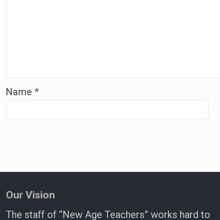
Name
*
Our Vision
The staff of “New Age Teachers” works hard to