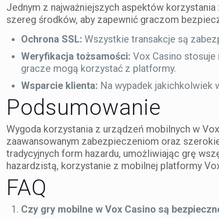
Jednym z najważniejszych aspektów korzystania 
szereg środków, aby zapewnić graczom bezpiec
Ochrona SSL:
Wszystkie transakcje są zabez
Weryfikacja tożsamości:
Vox Casino stosuje 
gracze mogą korzystać z platformy.
Wsparcie klienta:
Na wypadek jakichkolwiek 
Podsumowanie
Wygoda korzystania z urządzeń mobilnych w Vox C
zaawansowanym zabezpieczeniom oraz szerokiemu 
tradycyjnych form hazardu, umożliwiając grę wsz
hazardzistą, korzystanie z mobilnej platformy Vo
FAQ
Czy gry mobilne w Vox Casino są bezpieczn