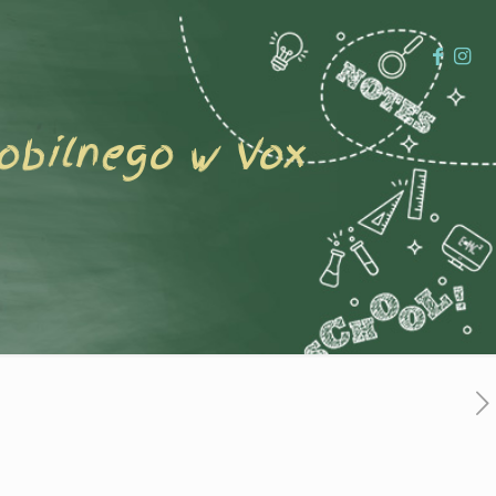
bilnego w Vox