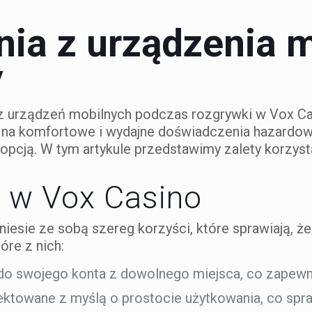
ia z urządzenia 
y
e z urządzeń mobilnych podczas rozgrywki w Vox Ca
sę na komfortowe i wydajne doświadczenia hazardow
ną opcją. W tym artykule przedstawimy zalety korzy
h w Vox Casino
esie ze sobą szereg korzyści, które sprawiają, że 
óre z nich:
o swojego konta z dowolnego miejsca, co zapewni
ektowane z myślą o prostocie użytkowania, co spraw