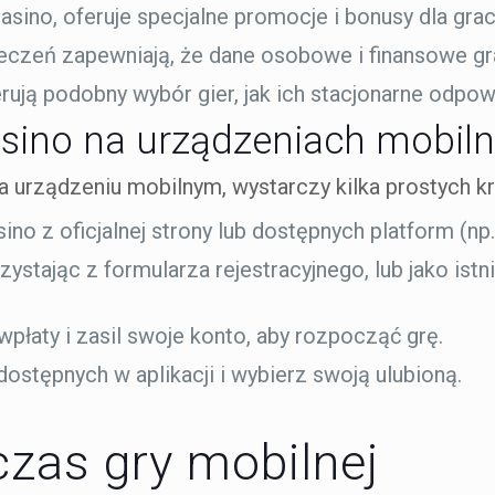
asino, oferuje specjalne promocje i bonusy dla gra
czeń zapewniają, że dane osobowe i finansowe gra
ją podobny wybór gier, jak ich stacjonarne odpowied
asino na urządzeniach mobil
 urządzeniu mobilnym, wystarczy kilka prostych k
sino z oficjalnej strony lub dostępnych platform (np
zystając z formularza rejestracyjnego, lub jako is
aty i zasil swoje konto, aby rozpocząć grę.
dostępnych w aplikacji i wybierz swoją ulubioną.
zas gry mobilnej